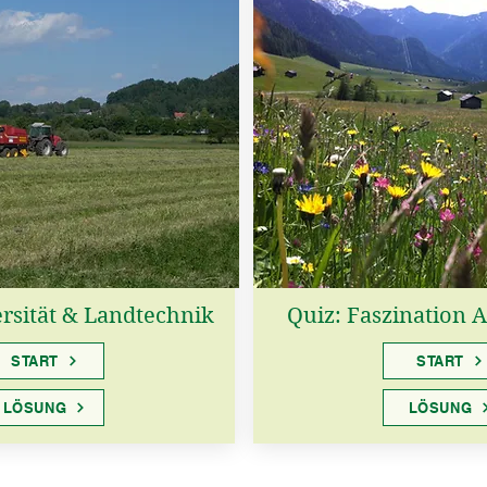
ersität & Landtechnik
Quiz: Faszination A
START
START
LÖSUNG
LÖSUNG