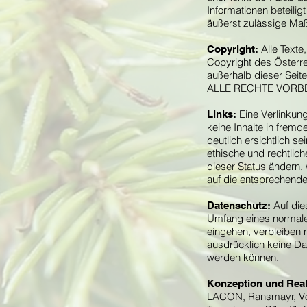
Informationen beteiligt
äußerst zulässige Maß
Alle Texte
Copyright:
Copyright des Österre
außerhalb dieser Seit
ALLE RECHTE VORB
Eine Verlinkun
Links:
keine Inhalte in fre
deutlich ersichtlich 
ethische und rechtlic
dieser Status ändern, 
auf die entsprechende
Auf die
Datenschutz:
Umfang eines normalen
eingehen, verbleiben 
ausdrücklich keine Da
werden können.
Konzeption und Reali
LACON, Ransmayr, V