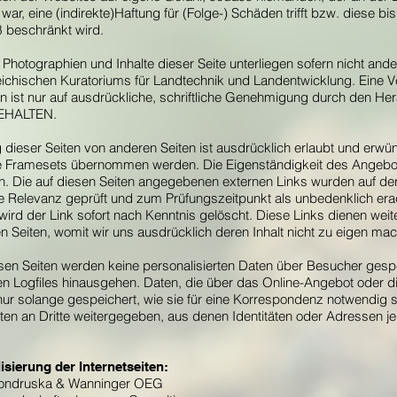
 war, eine (indirekte)Haftung für (Folge-) Schäden trifft bzw. diese bi
 beschränkt wird.
, Photographien und Inhalte dieser Seite unterliegen sofern nicht a
ichischen Kuratoriums für Landtechnik und Landentwicklung. Eine Ve
en ist nur auf ausdrückliche, schriftliche Genehmigung durch den He
EHALTEN.
g dieser Seiten von anderen Seiten ist ausdrücklich erlaubt und erwü
mde Framesets übernommen werden. Die Eigenständigkeit des Ange
sein. Die auf diesen Seiten angegebenen externen Links wurden auf de
he Relevanz geprüft und zum Prüfungszeitpunkt als unbedenklich erach
wird der Link sofort nach Kenntnis gelöscht. Diese Links dienen weit
n Seiten, womit wir uns ausdrücklich deren Inhalt nicht zu eigen ma
sen Seiten werden keine personalisierten Daten über Besucher gespe
 Logfiles hinausgehen. Daten, die über das Online-Angebot oder di
nur solange gespeichert, wie sie für eine Korrespondenz notwendig 
ten an Dritte weitergegeben, aus denen Identitäten oder Adressen je
sierung der Internetseiten:
ondruska & Wanninger OEG