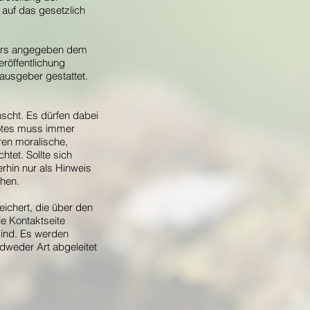
s auf das gesetzlich
nders angegeben dem
röffentlichung
rausgeber gestattet.
nscht. Es dürfen dabei
botes muss immer
ren moralische,
tet. Sollte sich
erhin nur als Hinweis
chen.
ichert, die über den
e Kontaktseite
sind. Es werden
dweder Art abgeleitet