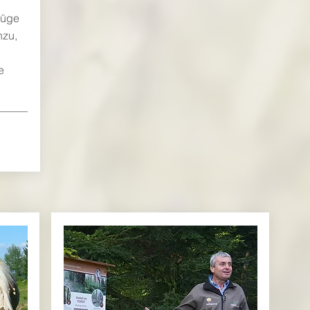
Füge
nzu,
e